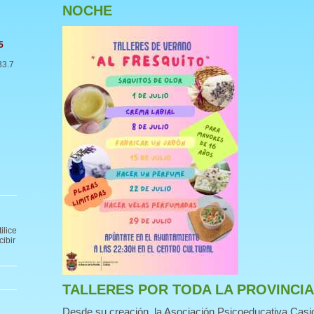
NOCHE
5
33.7
ilice
cibir
TALLERES POR TODA LA PROVINCIA
Desde su creación, la Asociación Psicoeducativa Casio