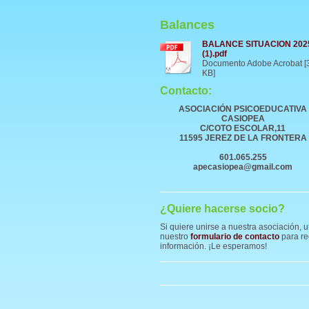
Balances
BALANCE SITUACION 202
(1).pdf
Documento Adobe Acrobat [
KB]
Contacto:
ASOCIACIÓN PSICOEDUCATIVA
CASIOPEA
C/COTO ESCOLAR,11
11595 JEREZ DE LA FRONTERA
601.065.255
apecasiopea@gmail.com
¿Quiere hacerse socio?
Si quiere unirse a nuestra asociación, ut
nuestro
formulario de contacto
para re
información. ¡Le esperamos!